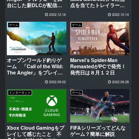
台にした新DLCが配信開
点を当てたトレイラーが
始
公開、発売日は１１月１
2022.12.16
2022.10.14
９日
ゲーム
ゲーム
オープンワールド釣りゲ
Marvel’s Spider-Man
ーム 「Call of the Wild:
RemastedがPCで発売！
The Angler」をプレイレ
発売日は８月１２日
ビュー
2022.09.02
2022.06.28
インターネット
ゲーム
Xbox Cloud Gamingをプ
FIFAシリーズってどんな
レイして感じたこと 不
ゲーム？簡単に解説